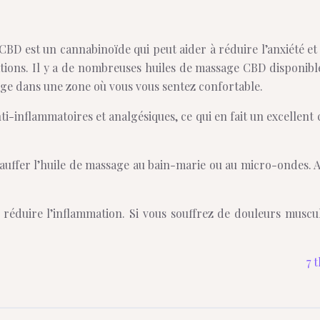
CBD est un cannabinoïde qui peut aider à réduire l’anxiété et l
ations. Il y a de nombreuses huiles de massage CBD disponible
ssage dans une zone où vous vous sentez confortable.
ti-inflammatoires et analgésiques, ce qui en fait un excellen
uffer l’huile de massage au bain-marie ou au micro-ondes. Aj
 réduire l’inflammation. Si vous souffrez de douleurs muscula
7 