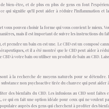
de bien-être, et de plus en plus de gens en font l’expérie
ce qui signifie qu’il peut aider à réduire l’inflammation et 
 vous pouvez choisir la forme qui vous convient le mieux. Vous
anières, mais il est important de suivre les instructions du f
CBD, et prendre un bain en est une. Le CBD est un composé cann
érapeutiques, et il a été montré que le CBD peut aider à rédui
de CBD à votre bain ou utiliser un produit de bain au CBD. Lai
s sont à la recherche de moyens naturels pour se détendre. 
ubstance non psychoactive tirée du chanvre qui peut aider à s
iter des bienfaits du CBD. Les infusions au CBD sont faites
 ce qui en fait une option idéale pour ceux qui ne veulent p
 populaire auprès des gens qui cherchent à profiter des bienf